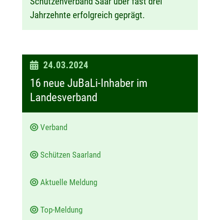
Schützenverband Saar über fast drei
Jahrzehnte erfolgreich geprägt.
D
24.03.2024
a
16 neue JuBaLi-Inhaber im
t
Landesverband
u
m
Verband
:
Schützen Saarland
Aktuelle Meldung
Top-Meldung