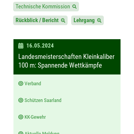
Technische Kommission
Rückblick / Bericht
Lehrgang
D
16.05.2024
a
Landesmeisterschaften Kleinkaliber
t
100 m: Spannende Wettkämpfe
u
m
Verband
:
Schützen Saarland
KK-Gewehr
Aktuelle Meldung