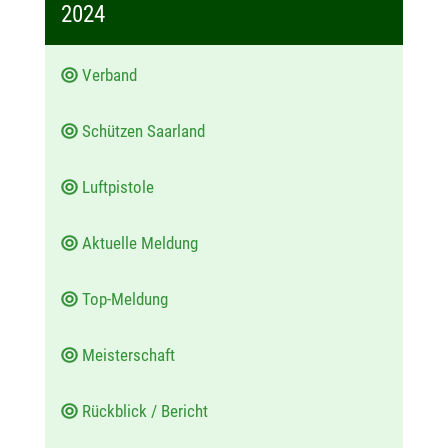
t
2024
u
m
Verband
:
Schützen Saarland
Luftpistole
Aktuelle Meldung
Top-Meldung
Meisterschaft
Rückblick / Bericht