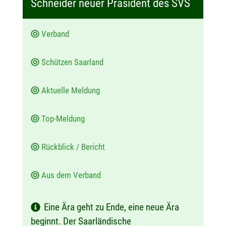
Schneider neuer Präsident des SVS
u
m
Verband
:
Schützen Saarland
Aktuelle Meldung
Top-Meldung
Rückblick / Bericht
Aus dem Verband
Eine Ära geht zu Ende, eine neue Ära
beginnt. Der Saarländische