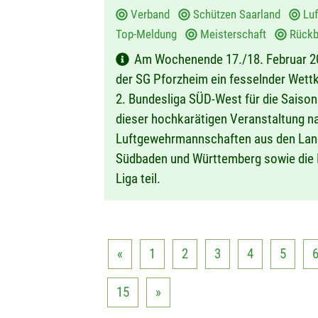
u
Verband
Schützen Saarland
Lu
m
Top-Meldung
Meisterschaft
Rückbl
:
Am Wochenende 17./18. Februar 20
der SG Pforzheim ein fesselnder Wettka
2. Bundesliga SÜD-West für die Saiso
dieser hochkarätigen Veranstaltung n
Luftgewehrmannschaften aus den Land
Südbaden und Württemberg sowie die R
Liga teil.
«
1
2
3
4
5
15
»