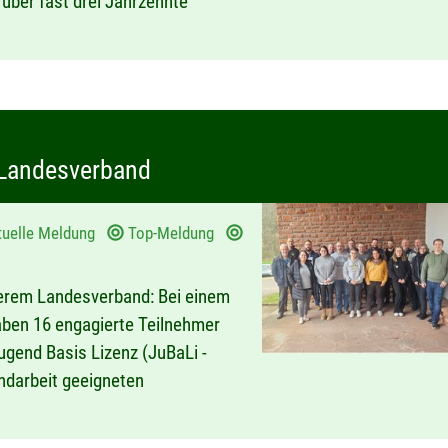
über fast drei Jahrzehnte
 Landesverband
tuelle Meldung
Top-Meldung
serem Landesverband: Bei einem
ben 16 engagierte Teilnehmer
gend Basis Lizenz (JuBaLi -
endarbeit geeigneten