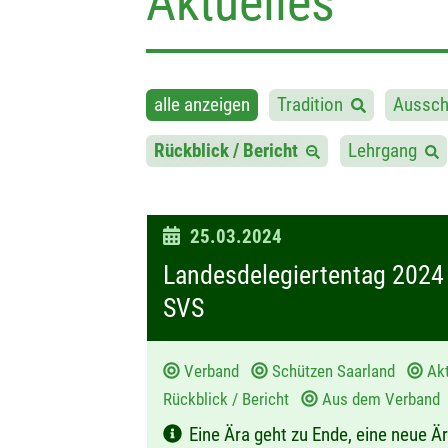
Aktuelles
alle anzeigen
Tradition
Aussch
Rückblick / Bericht
Lehrgang
D
25.03.2024
a
Landesdelegiertentag 2024 
t
SVS
u
m
Verband
Schützen Saarland
Ak
:
Rückblick / Bericht
Aus dem Verband
Eine Ära geht zu Ende, eine neue Ä