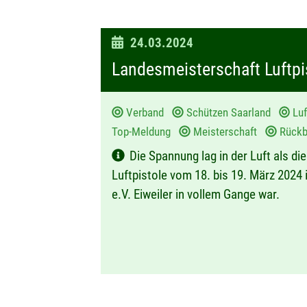
D
24.03.2024
a
Landesmeisterschaft Luftpi
t
u
Verband
Schützen Saarland
Luf
m
Top-Meldung
Meisterschaft
Rückbl
:
Die Spannung lag in der Luft als d
Luftpistole vom 18. bis 19. März 2024 
e.V. Eiweiler in vollem Gange war.