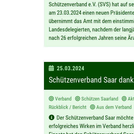
Schützenverband e.V. (SVS) hat auf s
am 23.03.2024 einen neuen Präsidente
übernimmt das Amt mit dem einstimmi
Landesdelegierten, nachdem der langjä
nach 26 erfolgreichen Jahren seine Är
D
25.03.2024
a
Schützenverband Saar dank
t
u
Verband
Schützen Saarland
Ak
m
Rückblick / Bericht
Aus dem Verband
:
Der Schützenverband Saar möchte W
erfolgreiches Wirken im Verband herz