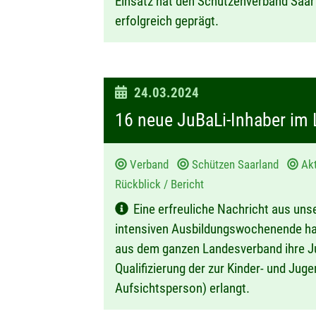
Einsatz hat den Schützenverband Saar 
erfolgreich geprägt.
D
24.03.2024
a
16 neue JuBaLi-Inhaber im
t
u
Verband
Schützen Saarland
Ak
m
Rückblick / Bericht
:
Eine erfreuliche Nachricht aus un
intensiven Ausbildungswochenende ha
aus dem ganzen Landesverband ihre Ju
Qualifizierung der zur Kinder- und Jug
Aufsichtsperson) erlangt.