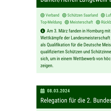
u
m
Verband
Schützen Saarland
Lu
:
Top-Meldung
Meisterschaft
Rückbl
Am 3. März fanden in Homburg mit
Wettkämpfe der Landesmeisterschaft Lu
als Qualifikation für die Deutsche Mei
qualifizierten Schützen und Schützinn
sich, um in einem Wettbewerb von höc
zeigen.
D
08.03.2024
a
Relegation für die 2. Bund
t