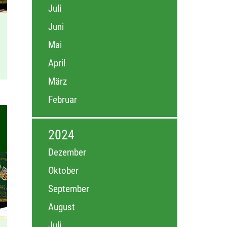
Juli
Juni
Mai
April
März
Februar
2024
Dezember
Oktober
September
August
Juli