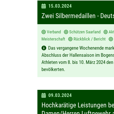
D
15.03.2024
a
Zwei Silbermedaillen - Deu
t
u
Verband
Schützen Saarland
Ak
m
Meisterschaft
Rückblick / Bericht
:
Das vergangene Wochenende markie
Abschluss der Hallensaison im Bogensp
Athleten vom 8. bis 10. März 2024 den 
bevölkerten.
D
09.03.2024
a
Hochkarätige Leistungen b
t
Damen/Herren Luftgewehr 