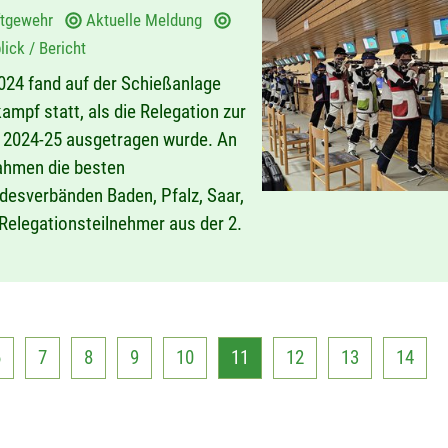
ftgewehr
Aktuelle Meldung
ick / Bericht
24 fand auf der Schießanlage
mpf statt, als die Relegation zur
n 2024-25 ausgetragen wurde. An
ahmen die besten
esverbänden Baden, Pfalz, Saar,
elegationsteilnehmer aus der 2.
6
7
8
9
10
11
12
13
14