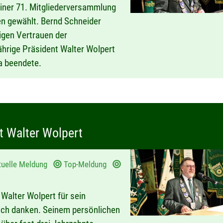
einer 71. Mitgliederversammlung
n gewählt. Bernd Schneider
gen Vertrauen der
hrige Präsident Walter Wolpert
a beendete.
t Walter Wolpert
tuelle Meldung
Top-Meldung
alter Wolpert für sein
lich danken. Seinem persönlichen