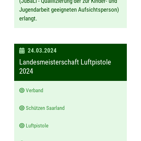
(JuBaLi - Qualifizierung der zur Kinder- und
Jugendarbeit geeigneten Aufsichtsperson)
erlangt.
D
24.03.2024
a
Landesmeisterschaft Luftpistole
t
2024
u
m
Verband
:
Schützen Saarland
Luftpistole