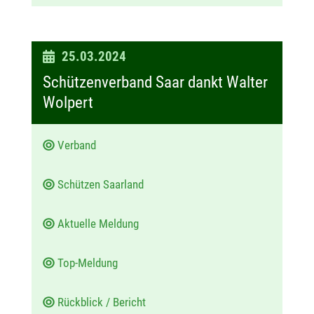
D
25.03.2024
a
Schützenverband Saar dankt Walter
t
Wolpert
u
m
Verband
:
Schützen Saarland
Aktuelle Meldung
Top-Meldung
Rückblick / Bericht