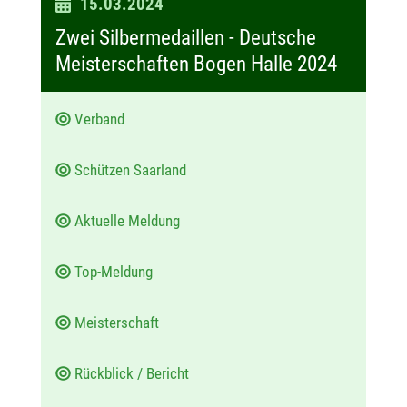
D
15.03.2024
a
Zwei Silbermedaillen - Deutsche
t
Meisterschaften Bogen Halle 2024
u
m
Verband
:
Schützen Saarland
Aktuelle Meldung
Top-Meldung
Meisterschaft
Rückblick / Bericht