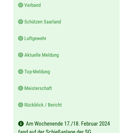
m
Verband
:
Schützen Saarland
Luftgewehr
Aktuelle Meldung
Top-Meldung
Meisterschaft
Rückblick / Bericht
Am Wochenende 17./18. Februar 2024
fand auf der Schießanlage der SG