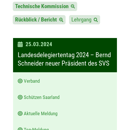
Technische Kommission
Rückblick / Bericht
Lehrgang
D
25.03.2024
a
Landesdelegiertentag 2024 – Bernd
t
Schneider neuer Präsident des SVS
u
m
Verband
:
Schützen Saarland
Aktuelle Meldung
Top-Meldung