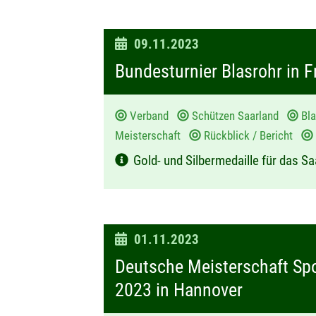
D
09.11.2023
a
Bundesturnier Blasrohr in 
t
u
Verband
Schützen Saarland
Bl
m
Meisterschaft
Rückblick / Bericht
:
Gold- und Silbermedaille für das Sa
D
01.11.2023
a
Deutsche Meisterschaft Sp
t
2023 in Hannover
u