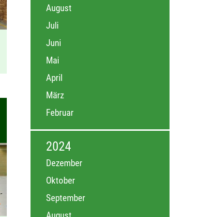
August
Juli
Juni
Mai
April
März
Februar
2024
Dezember
Oktober
September
August