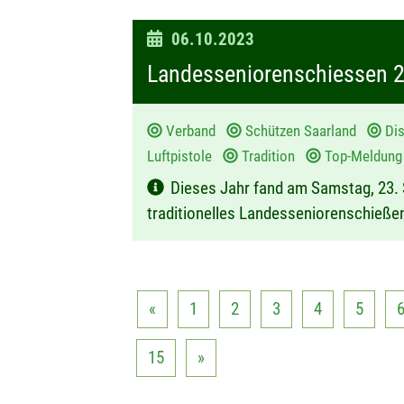
D
06.10.2023
a
Landesseniorenschiessen 
t
u
Verband
Schützen Saarland
Dis
m
Luftpistole
Tradition
Top-Meldu
:
Dieses Jahr fand am Samstag, 23.
traditionelles Landesseniorenschießen
«
1
2
3
4
5
15
»