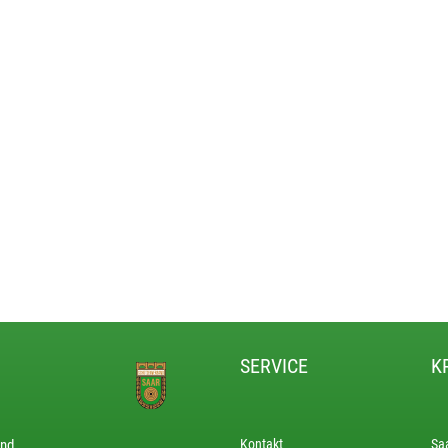
SERVICE
K
and
Kontakt
Sa