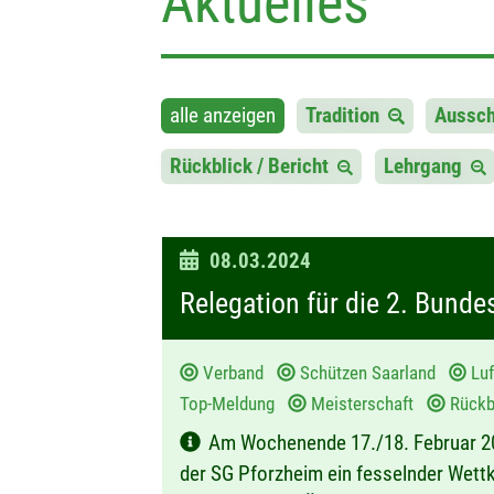
Aktuelles
alle anzeigen
Tradition
Aussc
Rückblick / Bericht
Lehrgang
D
08.03.2024
a
Relegation für die 2. Bund
t
u
Verband
Schützen Saarland
Lu
m
Top-Meldung
Meisterschaft
Rückbl
:
Am Wochenende 17./18. Februar 20
der SG Pforzheim ein fesselnder Wettka