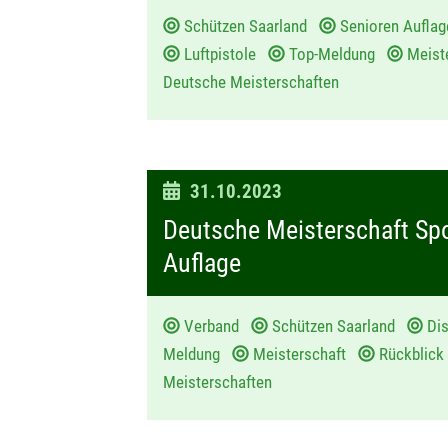
m
Schützen Saarland
Senioren Aufl
:
Luftpistole
Top-Meldung
Meist
Deutsche Meisterschaften
D
31.10.2023
a
Deutsche Meisterschaft Sp
t
Auflage
u
m
Verband
Schützen Saarland
Dis
:
Meldung
Meisterschaft
Rückblick
Meisterschaften