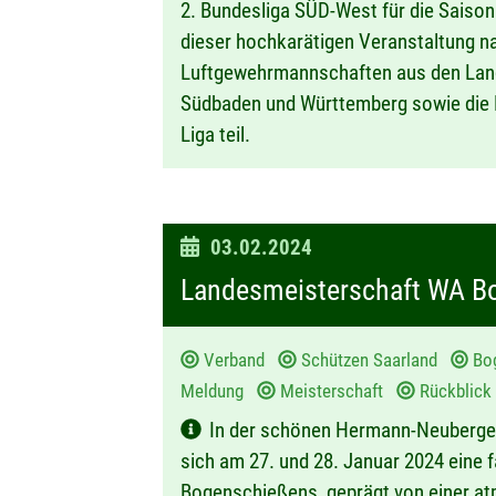
2. Bundesliga SÜD-West für die Saiso
dieser hochkarätigen Veranstaltung n
Luftgewehrmannschaften aus den Land
Südbaden und Württemberg sowie die R
Liga teil.
D
03.02.2024
a
Landesmeisterschaft WA Bo
t
u
Verband
Schützen Saarland
Bo
m
Meldung
Meisterschaft
Rückblick 
:
In der schönen Hermann-Neuberger-
sich am 27. und 28. Januar 2024 eine 
Bogenschießens, geprägt von einer at