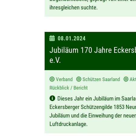
ihresgleichen suchte.
D
08.01.2024
a
Jubiläum 170 Jahre Eckers
t
e.V.
u
m
Verband
Schützen Saarland
Ak
:
Rückblick / Bericht
Dieses Jahr ein Jubiläum im Saarla
Eckersberger Schützengilde 1853 Neunk
Jubiläum und die Einweihung der neue
Luftdruckanlage.