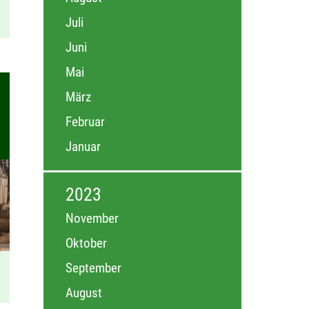
Juli
Juni
Mai
März
Februar
Januar
2023
November
Oktober
September
August