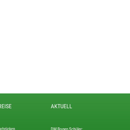
REISE
AKTUELL
arbrücken
DM Bogen Schüler: