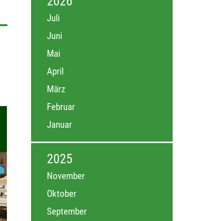
2026
Juli
Juni
Mai
April
März
Februar
Januar
2025
November
Oktober
September