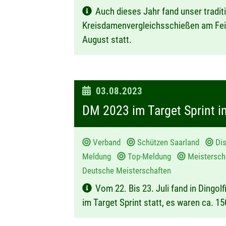
Auch dieses Jahr fand unser tradit
:
Kreisdamenvergleichsschießen am Fei
August statt.
D
03.08.2023
a
DM 2023 im Target Sprint in
t
u
Verband
Schützen Saarland
Dis
m
Meldung
Top-Meldung
Meistersc
:
Deutsche Meisterschaften
Vom 22. Bis 23. Juli fand in Dingol
im Target Sprint statt, es waren ca. 1