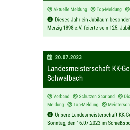
u
Aktuelle Meldung
Top-Meldung
m
Dieses Jahr ein Jubiläum besonder
:
Merzig 1898 e.V. feierte sein 125. Jub
D
20.07.2023
a
Landesmeisterschaft KK-Ge
t
Schwalbach
u
m
Verband
Schützen Saarland
Dis
:
Meldung
Top-Meldung
Meistersc
Unsere Landesmeisterschaft KK-G
Sonntag, den 16.07.2023 im Schießsp