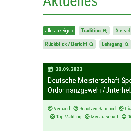
Aktuelles
alle anzeigen
Tradition
Aussc
Rückblick / Bericht
Lehrgang
D
30.09.2023
a
Deutsche Meisterschaft Sp
t
Ordonnanzgewehr/Unterhebe
u
m
Verband
Schützen Saarland
Dis
:
Top-Meldung
Meisterschaft
Rü