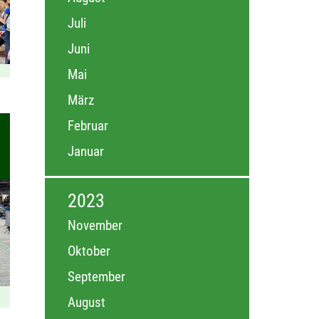
Juli
Juni
Mai
März
Februar
Januar
2023
November
Oktober
September
August