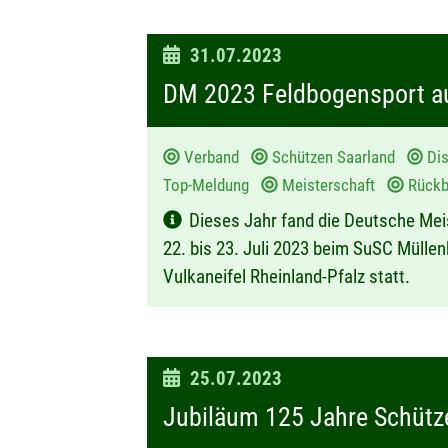
D
31.07.2023
a
DM 2023 Feldbogensport au
t
u
Verband
Schützen Saarland
Dis
m
Top-Meldung
Meisterschaft
Rückbl
:
Dieses Jahr fand die Deutsche Me
22. bis 23. Juli 2023 beim SuSC Mülle
Vulkaneifel Rheinland-Pfalz statt.
D
25.07.2023
a
Jubiläum 125 Jahre Schütze
t