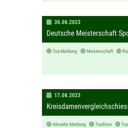
D
30.08.2023
a
Deutsche Meisterschaft Sp
t
u
Top-Meldung
Meisterschaft
Rüc
m
:
D
17.08.2023
a
Kreisdamenvergleichschies
t
u
Aktuelle Meldung
Tradition
To
m