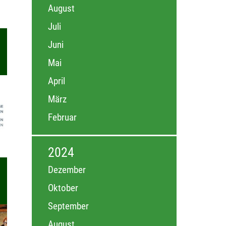
August
Juli
Juni
Mai
April
März
Februar
2024
Dezember
Oktober
September
August