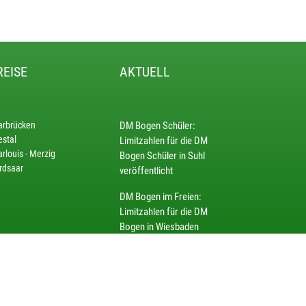
REISE
AKTUELL
arbrücken
DM Bogen Schüler:
estal
Limitzahlen für die DM
rlouis - Merzig
Bogen Schüler in Suhl
rdsaar
veröffentlicht
DM Bogen im Freien:
Limitzahlen für die DM
Bogen in Wiesbaden
veröffentlicht
Spannung bis zum letzten
Schuss –
Landesmeisterschaften KK