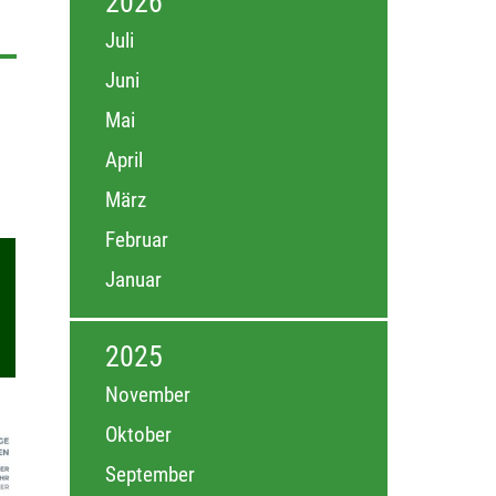
2026
Juli
Juni
Mai
April
März
Februar
Januar
2025
November
Oktober
September