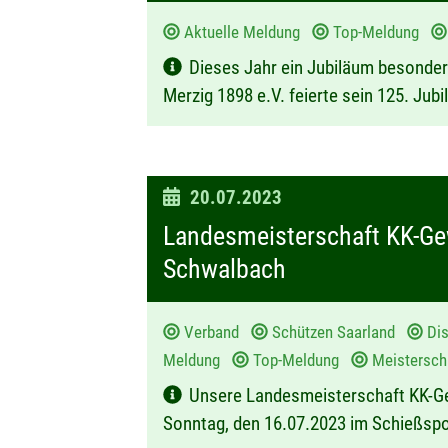
u
Aktuelle Meldung
Top-Meldung
m
Dieses Jahr ein Jubiläum besonder
:
Merzig 1898 e.V. feierte sein 125. Jub
D
20.07.2023
a
Landesmeisterschaft KK-Ge
t
Schwalbach
u
m
Verband
Schützen Saarland
Dis
:
Meldung
Top-Meldung
Meistersc
Unsere Landesmeisterschaft KK-G
Sonntag, den 16.07.2023 im Schießsp