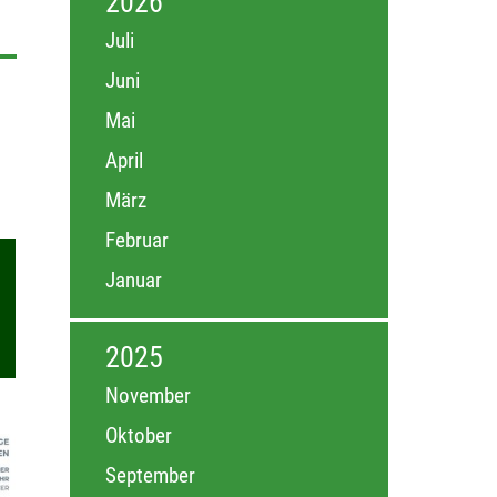
2026
Juli
Juni
Mai
April
März
Februar
Januar
2025
November
Oktober
September