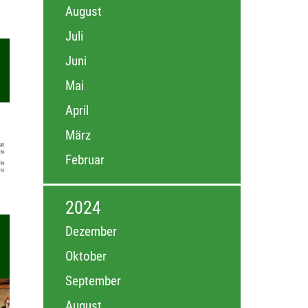
August
Juli
Juni
Mai
April
März
Februar
2024
Dezember
Oktober
September
August