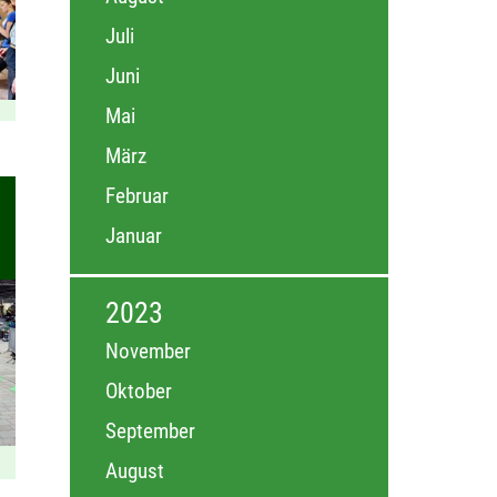
Juli
Juni
Mai
März
Februar
Januar
2023
November
Oktober
September
August