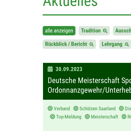
Aktuelles
alle anzeigen
Tradition
Aussc
Rückblick / Bericht
Lehrgang
D
30.09.2023
a
Deutsche Meisterschaft Sp
t
Ordonnanzgewehr/Unterhebe
u
m
Verband
Schützen Saarland
Dis
:
Top-Meldung
Meisterschaft
Rü