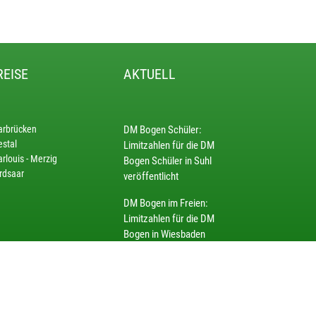
REISE
AKTUELL
arbrücken
DM Bogen Schüler:
estal
Limitzahlen für die DM
rlouis - Merzig
Bogen Schüler in Suhl
rdsaar
veröffentlicht
DM Bogen im Freien:
Limitzahlen für die DM
Bogen in Wiesbaden
veröffentlicht
Spannung bis zum letzten
Schuss –
Landesmeisterschaften KK