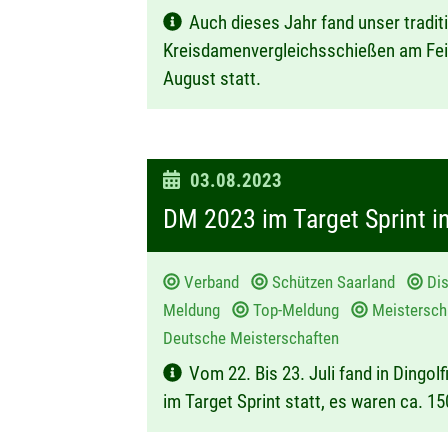
Auch dieses Jahr fand unser tradit
:
Kreisdamenvergleichsschießen am Fei
August statt.
D
03.08.2023
a
DM 2023 im Target Sprint in
t
u
Verband
Schützen Saarland
Dis
m
Meldung
Top-Meldung
Meistersc
:
Deutsche Meisterschaften
Vom 22. Bis 23. Juli fand in Dingol
im Target Sprint statt, es waren ca. 1