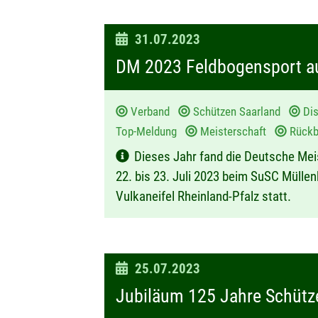
D
31.07.2023
a
DM 2023 Feldbogensport au
t
u
Verband
Schützen Saarland
Dis
m
Top-Meldung
Meisterschaft
Rückbl
:
Dieses Jahr fand die Deutsche Me
22. bis 23. Juli 2023 beim SuSC Mülle
Vulkaneifel Rheinland-Pfalz statt.
D
25.07.2023
a
Jubiläum 125 Jahre Schütze
t