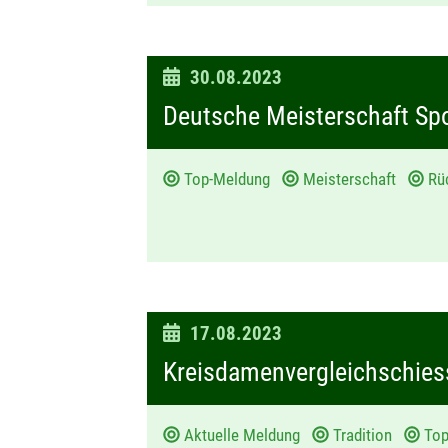
D
30.08.2023
a
Deutsche Meisterschaft Sp
t
u
Top-Meldung
Meisterschaft
Rüc
m
:
D
17.08.2023
a
Kreisdamenvergleichschies
t
u
Aktuelle Meldung
Tradition
To
m