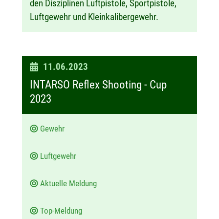
den Disziplinen Luftpistole, Sportpistole,
Luftgewehr und Kleinkalibergewehr.
D
11.06.2023
a
INTARSO Reflex Shooting - Cup
t
2023
u
m
Gewehr
:
Luftgewehr
Aktuelle Meldung
Top-Meldung