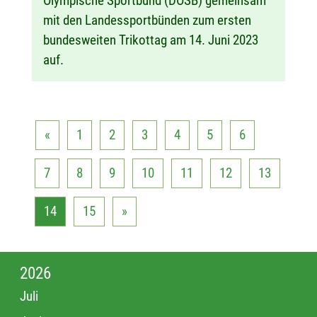
Olympische Sportbund (DOSB) gemeinsam
mit den Landessportbünden zum ersten
bundesweiten Trikottag am 14. Juni 2023
auf.
«
1
2
3
4
5
6
7
8
9
10
11
12
13
14
15
»
2026
Juli