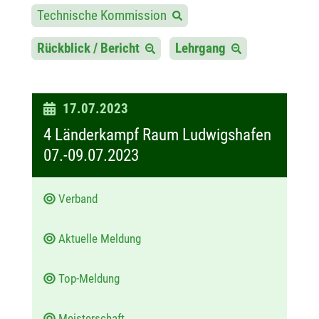
Technische Kommission
Rückblick / Bericht
Lehrgang
D
17.07.2023
a
4 Länderkampf Raum Ludwigshafen
t
07.-09.07.2023
u
m
Verband
:
Aktuelle Meldung
Top-Meldung
Meisterschaft