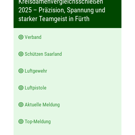
Kreisdamenvergleichsschießen
t
2025 – Präzision, Spannung und
u
starker Teamgeist in Fürth
m
:
Verband
Schützen Saarland
Luftgewehr
Luftpistole
Aktuelle Meldung
Top-Meldung