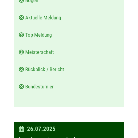
Bogen
Aktuelle Meldung
Top-Meldung
Meisterschaft
Rückblick / Bericht
Bundesturnier
D
26.07.2025
a