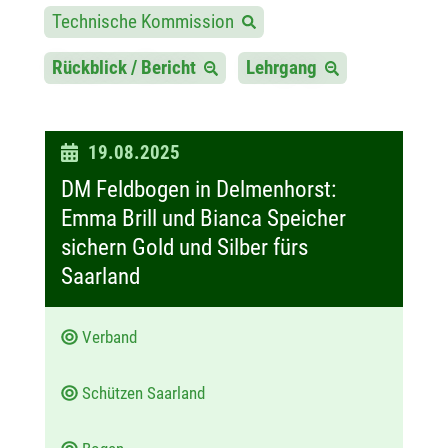
Technische Kommission
Rückblick / Bericht
Lehrgang
D
19.08.2025
a
DM Feldbogen in Delmenhorst:
t
Emma Brill und Bianca Speicher
u
sichern Gold und Silber fürs
m
Saarland
:
Verband
Schützen Saarland