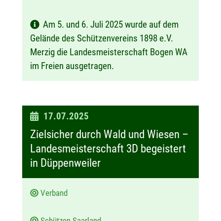
Am 5. und 6. Juli 2025 wurde auf dem
Gelände des Schützenvereins 1898 e.V.
Merzig die Landesmeisterschaft Bogen WA
im Freien ausgetragen.
D
17.07.2025
a
Zielsicher durch Wald und Wiesen –
t
Landesmeisterschaft 3D begeistert
u
in Düppenweiler
m
:
Verband
Schützen Saarland