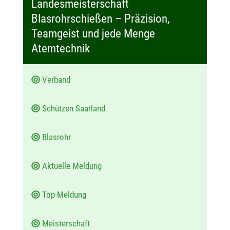
Landesmeisterschaft
t
Blasrohrschießen – Präzision,
u
Teamgeist und jede Menge
m
Atemtechnik
:
Verband
Schützen Saarland
Blasrohr
Aktuelle Meldung
Top-Meldung
Meisterschaft