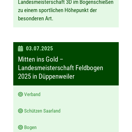
Landesmeisterschaft 3D im Bogenschießen
zu einem sportlichen Höhepunkt der
besonderen Art.
D
03.07.2025
a
Mitten ins Gold –
t
Landesmeisterschaft Feldbogen
u
2025 in Düppenweiler
m
:
Verband
Schützen Saarland
Bogen