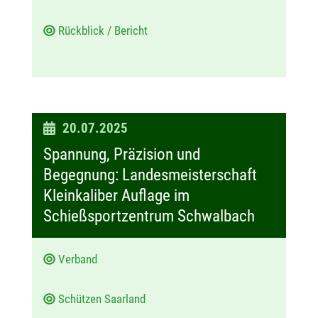
Rückblick / Bericht
D
20.07.2025
a
Spannung, Präzision und
t
Begegnung: Landesmeisterschaft
u
Kleinkaliber Auflage im
m
Schießsportzentrum Schwalbach
:
Verband
Schützen Saarland