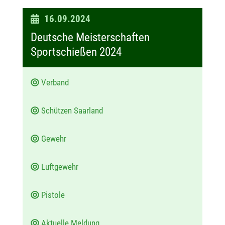
D
16.09.2024
a
Deutsche Meisterschaften
t
Sportschießen 2024
u
m
Verband
:
Schützen Saarland
Gewehr
Luftgewehr
Pistole
Aktuelle Meldung