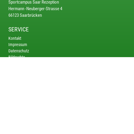
Sportcampus Saar Rezeption
Hermann -Neuberger-Strasse 4
66123 Saarbrücken
SERVICE
Kontakt
Impressum
Datenschutz
Bildrechte
KREISE
Saarbrücken
Bliestal
Saarlouis - Merzig
Nordsaar
AKTUELL
Spannung bis zum letzten Schuss – Landesmeisterschaften KK 50
m Auflage 2026
DM Ordonnanzgewehr/Unterhebelrepetierer: Korrigierte
Limitzahlen für die DM in Hannover veröffentlicht