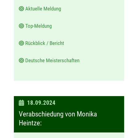
Aktuelle Meldung
Top-Meldung
Rückblick / Bericht
Deutsche Meisterschaften
D
18.09.2024
a
Verabschiedung von Monika
t
Heintze:
u
m