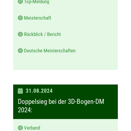
Top-Meldung
Meisterschaft
Rückblick / Bericht
Deutsche Meisterschaften
D
31.08.2024
a
Doppelsieg bei der 3D-Bogen-DM
t
2024:
u
m
Verband