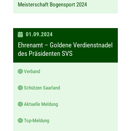
Meisterschaft Bogensport 2024
D
01.09.2024
a
Ehrenamt – Goldene Verdienstnadel
t
des Präsidenten SVS
u
m
Verband
:
Schützen Saarland
Aktuelle Meldung
Top-Meldung