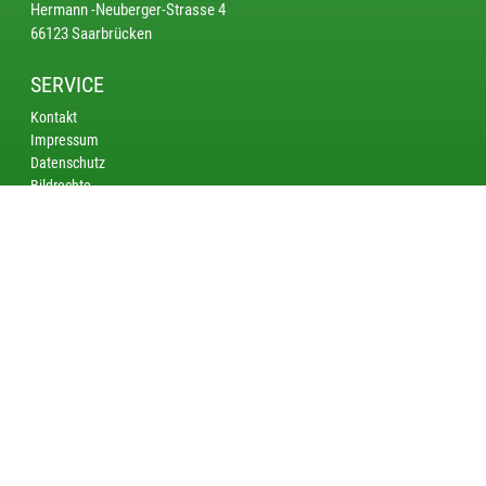
Hermann -Neuberger-Strasse 4
66123 Saarbrücken
SERVICE
Kontakt
Impressum
Datenschutz
Bildrechte
KREISE
Saarbrücken
Bliestal
Saarlouis - Merzig
Nordsaar
AKTUELL
Spannung bis zum letzten Schuss – Landesmeisterschaften KK 50
m Auflage 2026
DM Ordonnanzgewehr/Unterhebelrepetierer: Korrigierte
Limitzahlen für die DM in Hannover veröffentlicht