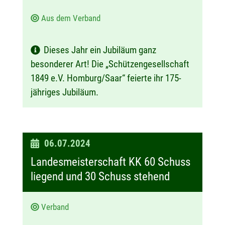
Aus dem Verband
Dieses Jahr ein Jubiläum ganz
besonderer Art! Die „Schützengesellschaft
1849 e.V. Homburg/Saar“ feierte ihr 175-
jähriges Jubiläum.
D
06.07.2024
a
Landesmeisterschaft KK 60 Schuss
t
liegend und 30 Schuss stehend
u
m
Verband
: