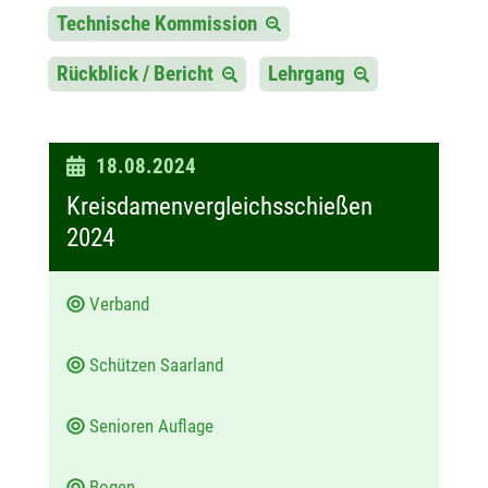
Technische Kommission
Rückblick / Bericht
Lehrgang
D
18.08.2024
a
Kreisdamenvergleichsschießen
t
2024
u
m
Verband
:
Schützen Saarland
Senioren Auflage
Bogen