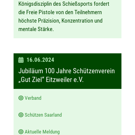
Königsdisziplin des Schießsports fordert
die Freie Pistole von den Teilnehmern
höchste Präzision, Konzentration und
mentale Stärke.
D
16.06.2024
a
Jubiläum 100 Jahre Schützenverein
t
„Gut Ziel“ Eitzweiler e.V.
u
m
Verband
:
Schützen Saarland
Aktuelle Meldung