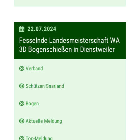
D
22.07.2024
a
Fesselnde Landesmeisterschaft WA
t
3D Bogenschießen in Dienstweiler
u
m
Verband
:
Schützen Saarland
Bogen
Aktuelle Meldung
Top-Meldung