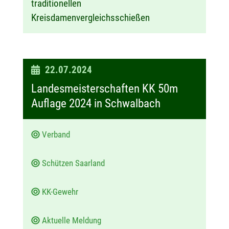
traditionellen
Kreisdamenvergleichsschießen
D
22.07.2024
a
Landesmeisterschaften KK 50m
t
Auflage 2024 in Schwalbach
u
m
Verband
:
Schützen Saarland
KK-Gewehr
Aktuelle Meldung