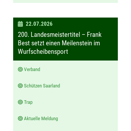
D
22.07.2026
a
200. Landesmeistertitel – Frank
t
Best setzt einen Meilenstein im
u
Wurfscheibensport
m
:
Verband
Schützen Saarland
Trap
Aktuelle Meldung