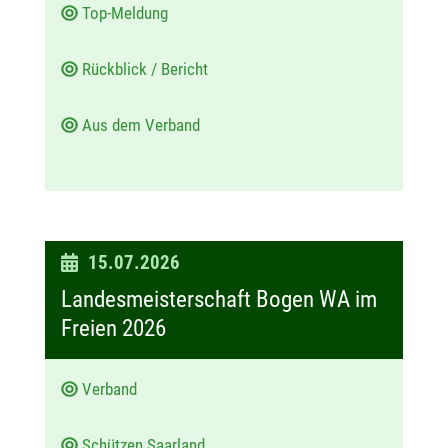
Top-Meldung
Rückblick / Bericht
Aus dem Verband
D
15.07.2026
a
Landesmeisterschaft Bogen WA im
t
Freien 2026
u
m
Verband
:
Schützen Saarland