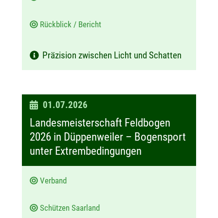
Rückblick / Bericht
Präzision zwischen Licht und Schatten
D
01.07.2026
a
Landesmeisterschaft Feldbogen
t
2026 in Düppenweiler – Bogensport
u
unter Extrembedingungen
m
:
Verband
Schützen Saarland