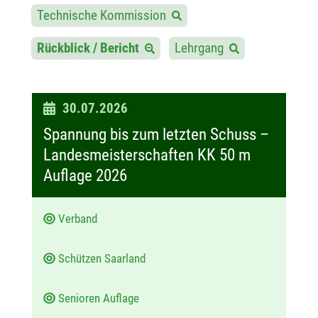
Technische Kommission
Rückblick / Bericht
Lehrgang
D
30.07.2026
a
Spannung bis zum letzten Schuss –
t
Landesmeisterschaften KK 50 m
u
Auflage 2026
m
:
Verband
Schützen Saarland
Senioren Auflage