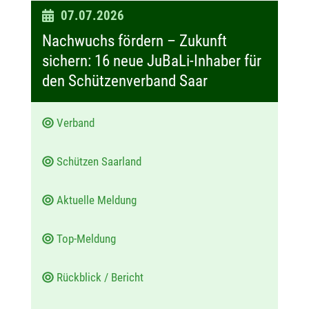
D
07.07.2026
a
Nachwuchs fördern – Zukunft
t
sichern: 16 neue JuBaLi-Inhaber für
u
den Schützenverband Saar
m
:
Verband
Schützen Saarland
Aktuelle Meldung
Top-Meldung
Rückblick / Bericht