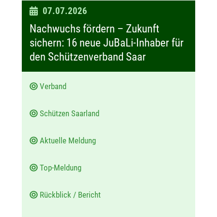
D
07.07.2026
a
Nachwuchs fördern – Zukunft
t
sichern: 16 neue JuBaLi-Inhaber für
u
den Schützenverband Saar
m
:
Verband
Schützen Saarland
Aktuelle Meldung
Top-Meldung
Rückblick / Bericht