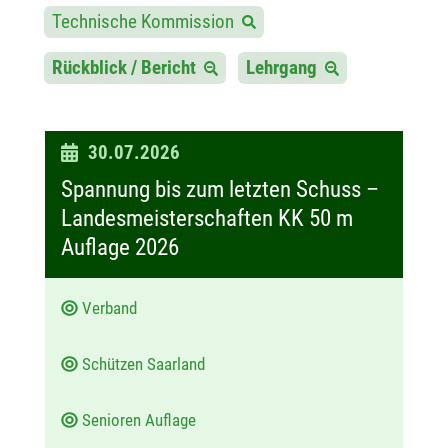
Technische Kommission
Rückblick / Bericht
Lehrgang
D
30.07.2026
a
Spannung bis zum letzten Schuss –
t
Landesmeisterschaften KK 50 m
u
Auflage 2026
m
:
Verband
Schützen Saarland
Senioren Auflage