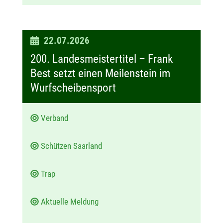
D
22.07.2026
a
200. Landesmeistertitel – Frank
t
Best setzt einen Meilenstein im
u
Wurfscheibensport
m
:
Verband
Schützen Saarland
Trap
Aktuelle Meldung