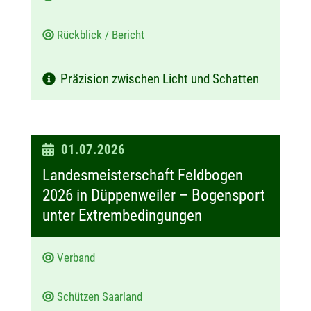
Rückblick / Bericht
Präzision zwischen Licht und Schatten
D
01.07.2026
a
Landesmeisterschaft Feldbogen
t
2026 in Düppenweiler – Bogensport
u
unter Extrembedingungen
m
:
Verband
Schützen Saarland