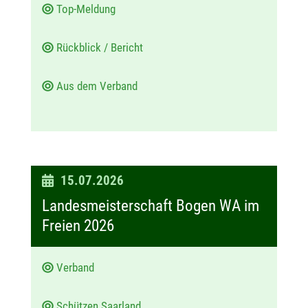
Top-Meldung
Rückblick / Bericht
Aus dem Verband
D
15.07.2026
a
Landesmeisterschaft Bogen WA im
t
Freien 2026
u
m
Verband
:
Schützen Saarland