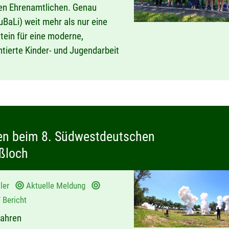
ten Ehrenamtlichen. Genau
uBaLi) weit mehr als nur eine
stein für eine moderne,
tierte Kinder- und Jugendarbeit
zen beim 8. Südwestdeutschen
ußloch
ller
Aktuelle Meldung
/ Bericht
wahren