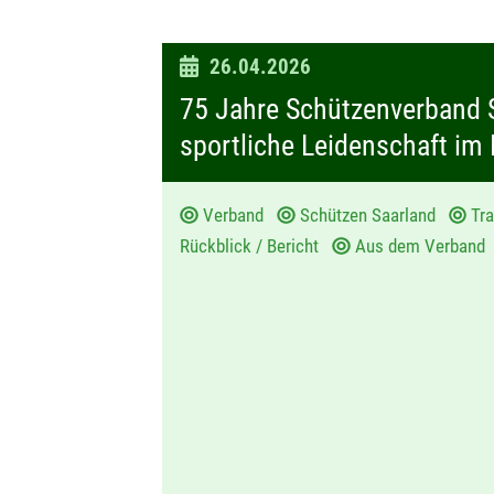
D
26.04.2026
a
75 Jahre Schützenverband 
t
sportliche Leidenschaft im
u
m
Verband
Schützen Saarland
Tr
:
Rückblick / Bericht
Aus dem Verband