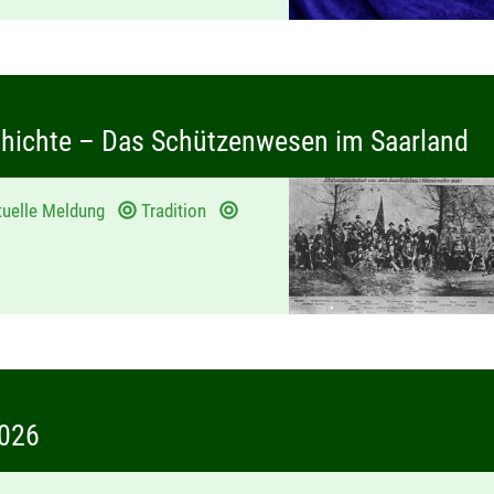
chichte – Das Schützenwesen im Saarland
tuelle Meldung
Tradition
2026