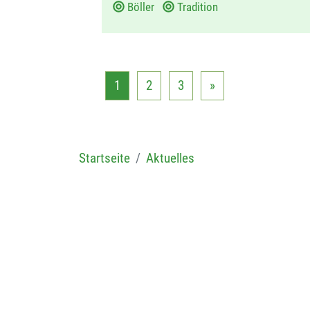
Böller
Tradition
m
:
1
2
3
»
Startseite
Aktuelles