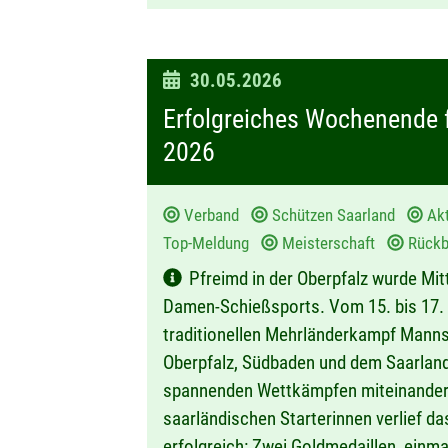
D
30.05.2026
a
Erfolgreiches Wochenende 
t
2026
u
m
Verband
Schützen Saarland
Ak
:
Top-Meldung
Meisterschaft
Rückbl
Pfreimd in der Oberpfalz wurde Mit
Damen-Schießsports. Vom 15. bis 17. 
traditionellen Mehrländerkampf Manns
Oberpfalz, Südbaden und dem Saarland 
spannenden Wettkämpfen miteinander 
saarländischen Starterinnen verlief 
erfolgreich: Zwei Goldmedaillen, einma