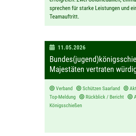
sprechen für starke Leistungen und e
Teamauftritt.
D
11.05.2026
a
Bundes(jugend)königsschie
t
Majestäten vertraten würdi
u
m
Verband
Schützen Saarland
Ak
:
Top-Meldung
Rückblick / Bericht
A
Königsschießen