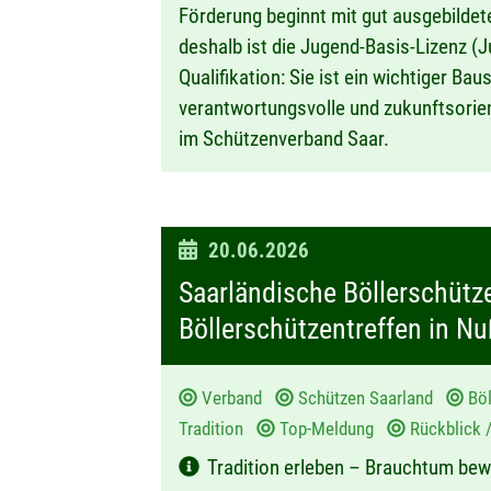
Förderung beginnt mit gut ausgebilde
deshalb ist die Jugend-Basis-Lizenz (J
Qualifikation: Sie ist ein wichtiger Bau
verantwortungsvolle und zukunftsorien
im Schützenverband Saar.
D
20.06.2026
a
Saarländische Böllerschüt
t
Böllerschützentreffen in N
u
m
Verband
Schützen Saarland
Bö
:
Tradition
Top-Meldung
Rückblick 
Tradition erleben – Brauchtum be