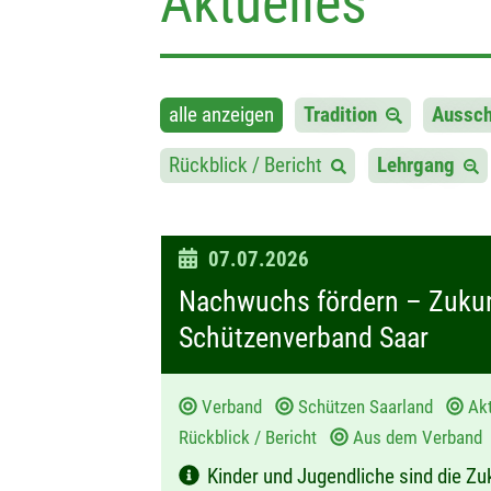
Aktuelles
alle anzeigen
Tradition
Aussc
Rückblick / Bericht
Lehrgang
D
07.07.2026
a
Nachwuchs fördern – Zukunf
t
Schützenverband Saar
u
m
Verband
Schützen Saarland
Ak
:
Rückblick / Bericht
Aus dem Verban
Kinder und Jugendliche sind die Zu