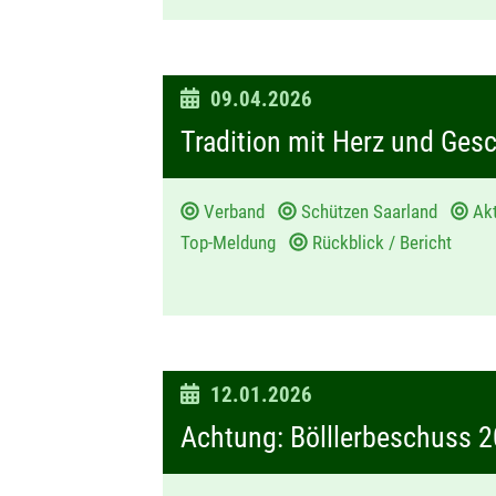
D
09.04.2026
a
Tradition mit Herz und Ges
t
u
Verband
Schützen Saarland
Ak
m
Top-Meldung
Rückblick / Bericht
:
D
12.01.2026
a
Achtung: Bölllerbeschuss 
t
u