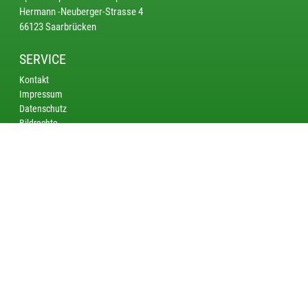
Hermann -Neuberger-Strasse 4
66123 Saarbrücken
SERVICE
Kontakt
Impressum
Datenschutz
Bildrechte
KREISE
Saarbrücken
Bliestal
Saarlouis - Merzig
Nordsaar
AKTUELL
DM Bogen Schüler: Limitzahlen für die DM Bogen Schüler in Suhl
veröffentlicht
DM Bogen im Freien: Limitzahlen für die DM Bogen in Wiesbaden
veröffentlicht