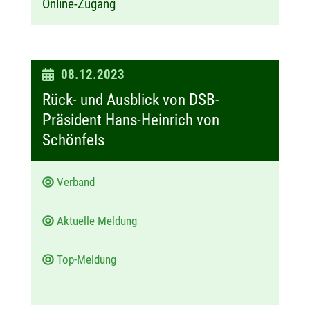
Online-Zugang
D
08.12.2023
a
Rück- und Ausblick von DSB-
t
Präsident Hans-Heinrich von
u
Schönfels
m
:
Verband
Aktuelle Meldung
Top-Meldung