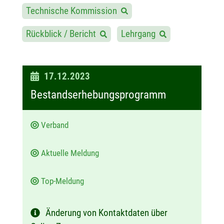
Technische Kommission
Rückblick / Bericht
Lehrgang
D
17.12.2023
a
Bestandserhebungsprogramm
t
u
Verband
m
:
Aktuelle Meldung
Top-Meldung
Änderung von Kontaktdaten über