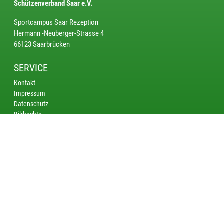
Schützenverband Saar e.V.
Sportcampus Saar Rezeption
Hermann -Neuberger-Strasse 4
66123 Saarbrücken
SERVICE
Kontakt
Impressum
Datenschutz
Bildrechte
KREISE
Saarbrücken
Bliestal
Saarlouis - Merzig
Nordsaar
AKTUELL
DM Bogen Schüler: Limitzahlen für die DM Bogen Schüler in Suhl
veröffentlicht