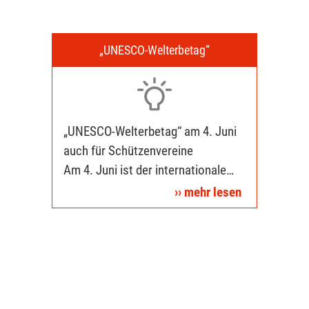
„UNESCO-Welterbetag“
„UNESCO-Welterbetag“ am 4. Juni
auch für Schützenvereine
Am 4. Juni ist der internationale
Welterbetag der UNESCO.
›› mehr lesen
Grund genug für den Deutschen
Schützenbund, auf die Aufnahme
des „Schützenwesens in
Deutschland" in das Bundesweite
Verzeichnis des Immateriellen
Kulturerbes zu erinnern, die am 4.