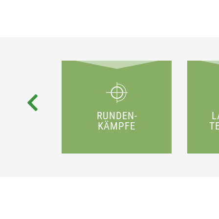
RUNDEN­
L
KÄMPFE
T