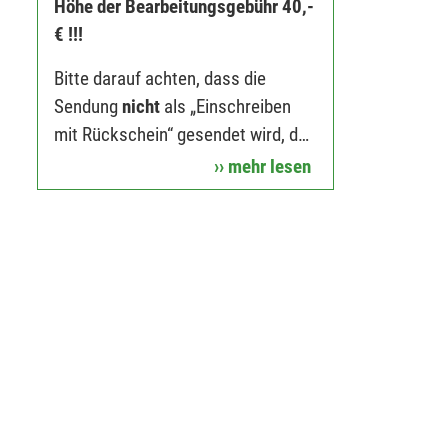
Höhe der Bearbeitungsgebühr 40,-
€ !!!
Bitte darauf achten, dass die
Sendung
nicht
als „Einschreiben
mit Rückschein“ gesendet wird, da
dies die Bearbeitungsdauer
›› mehr lesen
deutlich verzögert!