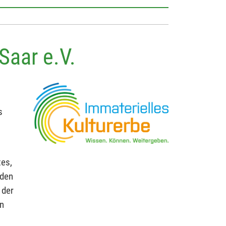
Saar e.V.
s
tes,
 den
 der
en