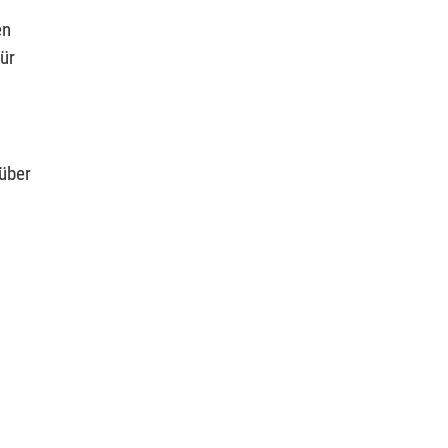
en
ür
 über