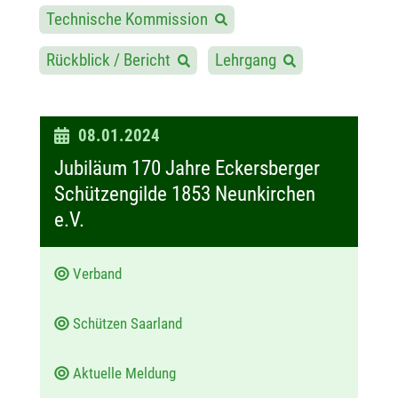
Technische Kommission
Rückblick / Bericht
Lehrgang
D
08.01.2024
a
Jubiläum 170 Jahre Eckersberger
t
Schützengilde 1853 Neunkirchen
u
e.V.
m
:
Verband
Schützen Saarland
Aktuelle Meldung