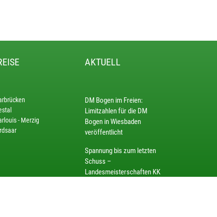
REISE
AKTUELL
arbrücken
DM Bogen im Freien:
estal
Limitzahlen für die DM
rlouis - Merzig
Bogen in Wiesbaden
rdsaar
veröffentlicht
Spannung bis zum letzten
Schuss –
Landesmeisterschaften KK
50 m Auflage 2026
DM
Ordonnanzgewehr/Unterhebelrepetierer: