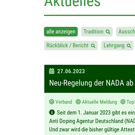
Aktuelles
alle anzeigen
Tradition
Aussch
Rückblick / Bericht
Lehrgang
D
27.06.2023
a
Neu-Regelung der NADA ab 
t
u
Verband
Aktuelle Meldung
Top
m
Seit dem 1. Januar 2023 gibt es ei
:
Anti Doping Agentur Deutschland (NAD
Und zwar wird die bisher gültige Attes