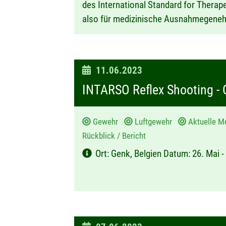
des International Standard for Therap
also für medizinische Ausnahmegeneh
D
11.06.2023
a
INTARSO Reflex Shooting -
t
u
Gewehr
Luftgewehr
Aktuelle 
m
Rückblick / Bericht
:
Ort: Genk, Belgien Datum: 26. Mai -