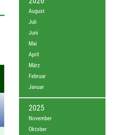
2026
August
Juli
Juni
Mai
April
März
Februar
Januar
2025
November
Oktober