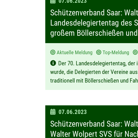
D
07.06.2023
a
Schützenverband Saar: Walt
t
Landesdelegiertentag des Sc
u
großem Böllerschießen und
m
:
Aktuelle Meldung
Top-Meldung
Der 70. Landesdelegiertentag, der 
wurde, die Delegierten der Vereine au
traditionell mit Böllerschießen und F
D
07.06.2023
a
Schützenverband Saar: Wal
t
Walter Wolpert SVS für Na
u