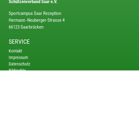
Schützenverband Saar e.V.
Sportcampus Saar Rezeption
Hermann -Neuberger-Strasse 4
66123 Saarbrücken
SERVICE
Kontakt
Impressum
Datenschutz
Bildrechte
KREISE
Saarbrücken
Bliestal
Saarlouis - Merzig
Nordsaar
AKTUELL
DM Bogen Schüler: Limitzahlen für die DM Bogen Schüler in Suhl
veröffentlicht