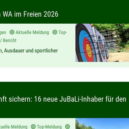
 WA im Freien 2026
gen
Aktuelle Meldung
Top-
/ Bericht
n, Ausdauer und sportlicher
t sichern: 16 neue JuBaLi-Inhaber für den
tuelle Meldung
Top-Meldung