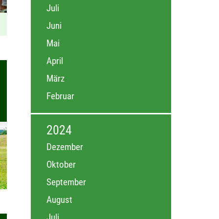
Juli
Juni
Mai
April
März
Februar
2024
Dezember
Oktober
September
August
Juli