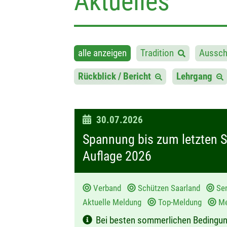
Aktuelles
alle anzeigen
Tradition
Aussch
Rückblick / Bericht
Lehrgang
D
30.07.2026
a
Spannung bis zum letzten 
t
Auflage 2026
u
m
Verband
Schützen Saarland
Sen
:
Aktuelle Meldung
Top-Meldung
Me
Bei besten sommerlichen Bedingung