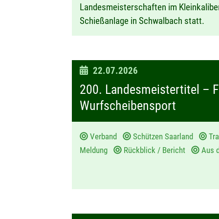
Landesmeisterschaften im Kleinkalibe
Schießanlage in Schwalbach statt.
D
22.07.2026
a
200. Landesmeistertitel – F
t
Wurfscheibensport
u
m
Verband
Schützen Saarland
Tr
:
Meldung
Rückblick / Bericht
Aus 