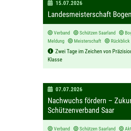
D
15.07.2026
a
Landesmeisterschaft Bogen
t
u
Verband
Schützen Saarland
Bo
m
Meldung
Meisterschaft
Rückblick 
:
Zwei Tage im Zeichen von Präzisio
Klasse
D
07.07.2026
a
Nachwuchs fördern – Zukunf
t
Schützenverband Saar
u
m
Verband
Schützen Saarland
Ak
: