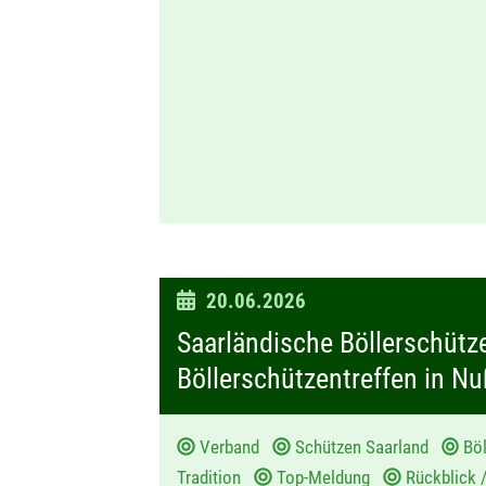
D
20.06.2026
a
Saarländische Böllerschüt
t
Böllerschützentreffen in N
u
m
Verband
Schützen Saarland
Bö
:
Tradition
Top-Meldung
Rückblick 