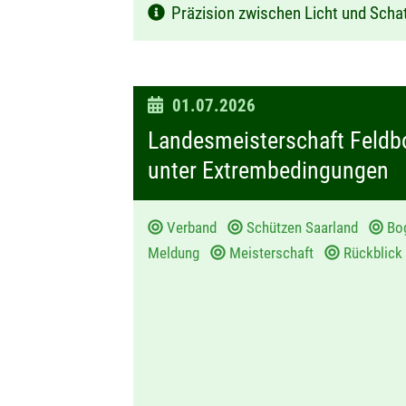
Präzision zwischen Licht und Scha
D
01.07.2026
a
Landesmeisterschaft Feldb
t
unter Extrembedingungen
u
m
Verband
Schützen Saarland
Bo
:
Meldung
Meisterschaft
Rückblick 