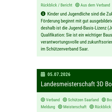
Rückblick / Bericht
Aus dem Verban
Kinder und Jugendliche sind die Zu
Förderung beginnt mit gut ausgebilde
deshalb ist die Jugend-Basis-Lizenz (J
Qualifikation: Sie ist ein wichtiger Bau
verantwortungsvolle und zukunftsorien
im Schützenverband Saar.
D
05.07.2026
a
Landesmeisterschaft 3D B
t
u
Verband
Schützen Saarland
Bo
m
Meldung
Meisterschaft
Rückblick 
: