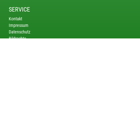
SERVICE
Kontakt
Impressum
Datenschutz
Bildrechte
KREISE
Saarbrücken
Bliestal
Saarlouis - Merzig
Nordsaar
AKTUELL
DM Bogen Schüler: Limitzahlen für die DM Bogen Schüler in Suhl
veröffentlicht
DM Bogen im Freien: Limitzahlen für die DM Bogen in Wiesbaden
veröffentlicht
Spannung bis zum letzten Schuss – Landesmeisterschaften KK 50
m Auflage 2026