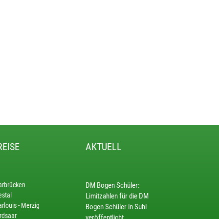
REISE
AKTUELL
arbrücken
DM Bogen Schüler:
estal
Limitzahlen für die DM
rlouis - Merzig
Bogen Schüler in Suhl
rdsaar
veröffentlicht