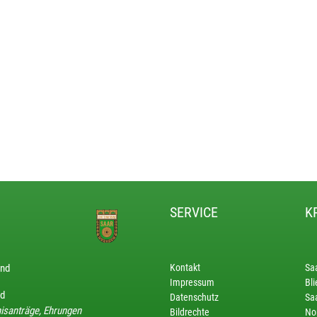
SERVICE
K
and
Kontakt
Sa
Impressum
Bli
nd
Datenschutz
Saa
isanträge, Ehrungen
Bildrechte
No